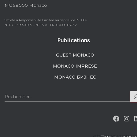
MC 98000 Monaco
Société à Responsabilité Limitée au capital de 15 000€
N° R.C.I. : 09S05109 – N° T.V.A. : FR 16 0000 8523 2
Publications
GUEST MONACO
MONACO IMPRESE
MONACO БИЗНЕС
R
e
c
FACEBOOK
INSTAGRA
h
e
r
c
info@mediapartner