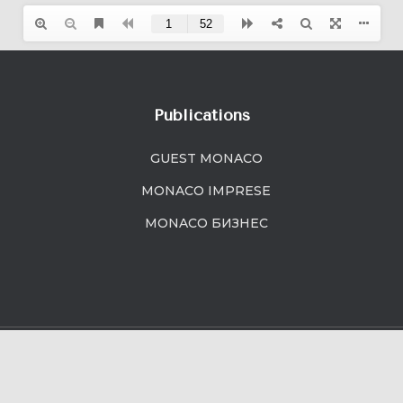
Publications
GUEST MONACO
MONACO IMPRESE
MONACO БИЗНЕС
025 Media Partner S.A.R.L.
Politique de confidentialité
Site by VisiCo