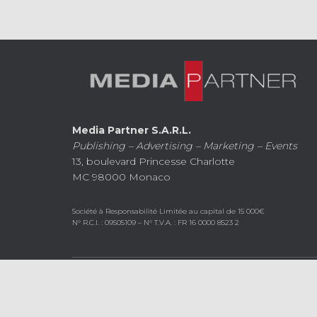
Media Partner S.A.R.L.
Publishing – Advertising – Marketing – Events
13, boulevard Princesse Charlotte
MC 98000 Monaco
Société à Responsabilité Limitée au capital de 15 000€
N° R.C.I. : 09S05109 – N° T.V.A. : FR 16 0000 8523 2
Copyright © 2