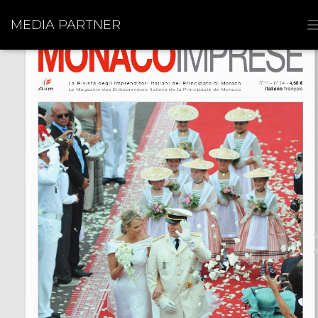
MEDIA PARTNER
I
I
I